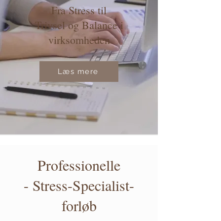
Fra Stress
til
Trivsel og Balance i
virksomheden
Læs mere
Professionelle
- Stress-Specialist-
forløb