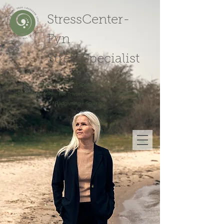
StressCenter-
Fyn
StressSpecialist
Prof. Lægeexam. StressSpecialist - Stresscoach -
Psykoterapi MPF - HR Trivselskonsulent - Mindfulness -
Rådgivning - Sparring