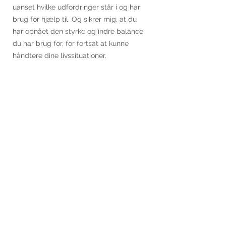
uanset hvilke udfordringer står i og har
brug for hjælp til. Og sikrer mig, at du
har opnået den styrke og indre balance
du har brug for, for fortsat at kunne
håndtere dine livssituationer.
Vi hjælpes ad med, at identificere og
formulere det mest virksomme og
værdifulde for din forandrings- og
udviklingsproces, der hvor du èr i livet nu
og der hvor du gerne vil hen.
Du vil opnå en langt større
selvforståelse, styrke og frihed, til at
kunne håndtere din livssituation og til at
leve et langt mere autentisk og oprigtigt
liv. En livsforandring som som er
afgørende for dine fremtidige valg i dit
arbejdsliv, såvel som i dit privatliv.