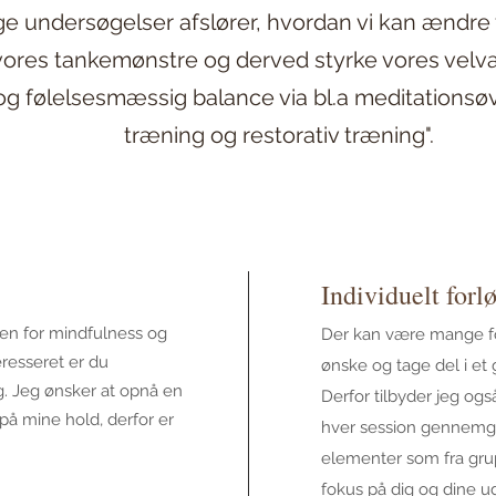
e undersøgelser afslører, hvordan vi kan ændre 
ores tankemønstre og derved styrke vores velvær
g følelsesmæssig balance via bl.a meditationsøv
træning og restorativ træning".
Individuelt forl
den for mindfulness og
Der kan være mange fors
teresseret er du
ønske og tage del i et
g. Jeg ønsker at opnå en
Derfor tilbyder jeg også
 på mine hold, derfor er
hver session gennem
elementer som fra gru
fokus på dig og dine u