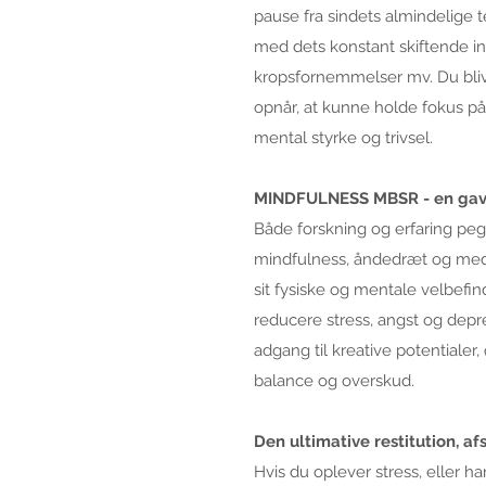
pause fra sindets almindelige te
med dets konstant skiftende ind
kropsfornemmelser mv. Du blive
opnår, at kunne holde fokus på 
mental styrke og trivsel.
MINDFULNESS MBSR - en gave
Både forskning og erfaring pe
mindfulness, åndedræt og medi
sit fysiske og mentale velbef
reducere stress, angst og dep
adgang til kreative potentialer, 
balance og overskud.
Den ultimative restitution, a
Hvis du oplever stress, eller ha