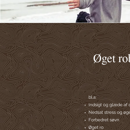
Øget ro
bl.a:
Indsigt og glæde af 
Nedsat stress og øge
Forbedret søvn
Øget ro