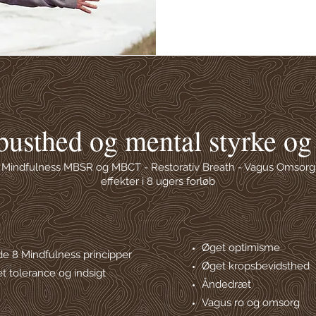
busthed og mental styrke og
Mindfulness MBSR og MBCT - Restorativ Breath - Vagus Omsorg
effekter i 8 ugers forløb
Øget optimisme
de 8 Mindfulness principper
Øget kropsbevidsthed
t tolerance og indsigt
Åndedræt
Vagus ro og omsorg