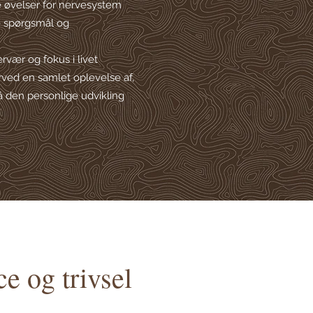
 øvelser for nervesystem
e spørgsmål og
ær og fokus i livet
ved en samlet oplevelse af,
på den personlige udvikling
e og trivsel