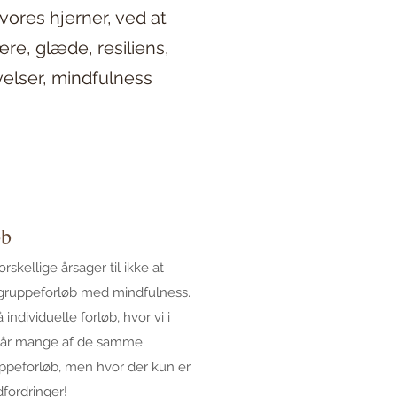
vores hjerner, ved at
e, glæde, resiliens,
elser, mindfulness
øb
kellige årsager til ikke at
 gruppeforløb med mindfulness.
 individuelle forløb, hvor vi i
går mange af de samme
ppeforløb, men hvor der kun er
dfordringer!