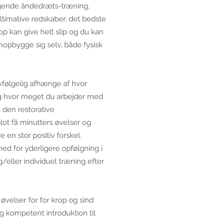
iggende åndedræts-træning,
ltimative redskaber, det bedste
krop kan give helt slip og du kan
enopbygge sig selv, både fysisk
elvfølgelig afhænge af hvor
og hvor meget du arbejder med
 den restorative
ot få minutters øvelser og
 en stor positiv forskel.
hed for yderligere opfølgning i
/eller individuel træning efter
 øvelser for for krop og sind
og kompetent introduktion til