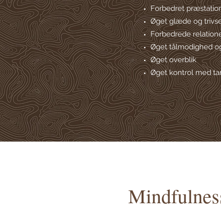
Forbedret præstatio
Øget glæde og trivse
Forbedrede relation
Øget tålmodighed og
Øget overblik
Øget kontrol med t
Mindfulness