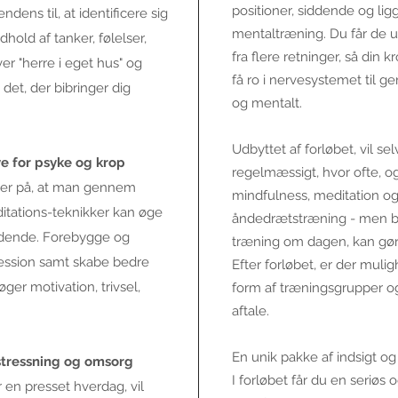
positioner, siddende og l
ndens til, at identificere sig
mentaltræning. Du får de u
hold af tanker, følelser,
fra flere retninger, så din 
r "herre i eget hus" og
få ro i nervesystemet til g
det, der bibringer dig
og mentalt.
Udbyttet af forløbet, vil s
 for psyke og krop
regelmæssigt, hvor ofte, 
ger på, at man gennem
mindfulness, meditation og
tations-teknikker kan øge
ånd
ed
rætstræning - men bl
indende. Forebygge og
træning om dagen, kan gøre
ression samt skabe bedre
Efter forløbet, er der mulig
øger motivation, trivsel,
form af træningsgrupper og
aftale.
En unik pakke af indsigt og
fstressning og omsorg
I forløbet får du en seriøs 
r en presset hverdag, vil