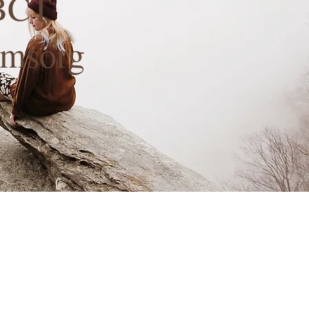
BCT
omsorg