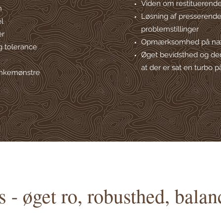
Viden om restituerende
n
Løsning af presserend
l
problemstillinger
er
Opmærksomhed på nærv
 tolerance
Øget bevidsthed og der
at der er sat en turbo 
ankemønstre
 - øget ro, robusthed, balanc