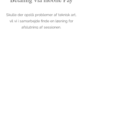
Skulle der opstå problemer af teknisk art,
vil vi i samarbejde finde en løsning for
afslutning af sessionen.
OBS: Jeg bruger kun online møderum
der er godkendt og sikret i forhold til
gældende GPDR.
Klinikker:
Baumgartensvej 46 Odense
Ørkildsgade 27